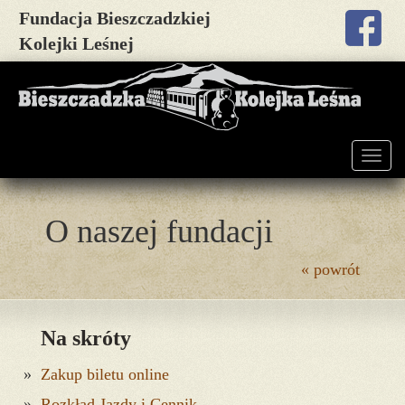
Fundacja Bieszczadzkiej
Kolejki Leśnej
Togg
navig
O naszej fundacji
« powrót
Na skróty
Zakup biletu online
Rozkład Jazdy i Cennik