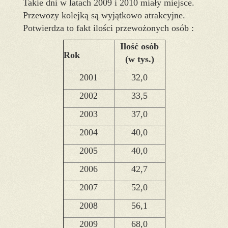
Takie dni w latach 2009 i 2010 miały miejsce.
Przewozy kolejką są wyjątkowo atrakcyjne.
Potwierdza to fakt ilości przewożonych osób :
Ilość osób
Rok
(w tys.)
2001
32,0
2002
33,5
2003
37,0
2004
40,0
2005
40,0
2006
42,7
2007
52,0
2008
56,1
2009
68,0