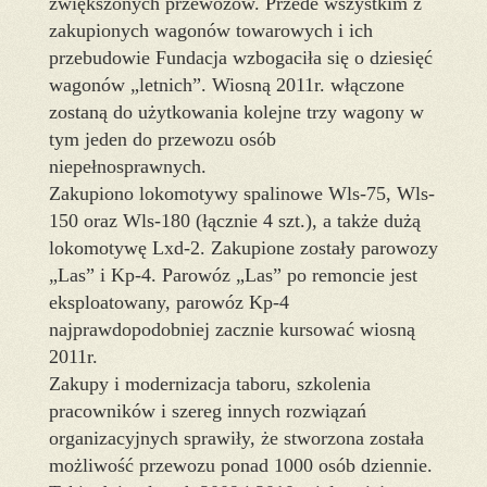
zwiększonych przewozów. Przede wszystkim z
zakupionych wagonów towarowych i ich
przebudowie Fundacja wzbogaciła się o dziesięć
wagonów „letnich”. Wiosną 2011r. włączone
zostaną do użytkowania kolejne trzy wagony w
tym jeden do przewozu osób
niepełnosprawnych.
Zakupiono lokomotywy spalinowe Wls-75, Wls-
150 oraz Wls-180 (łącznie 4 szt.), a także dużą
lokomotywę Lxd-2. Zakupione zostały parowozy
„Las” i Kp-4. Parowóz „Las” po remoncie jest
eksploatowany, parowóz Kp-4
najprawdopodobniej zacznie kursować wiosną
2011r.
Zakupy i modernizacja taboru, szkolenia
pracowników i szereg innych rozwiązań
organizacyjnych sprawiły, że stworzona została
możliwość przewozu ponad 1000 osób dziennie.