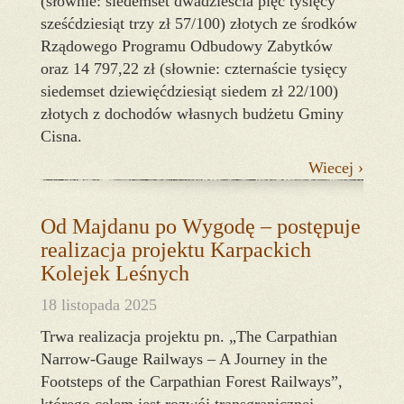
(słownie: siedemset dwadzieścia pięć tysięcy
sześćdziesiąt trzy zł 57/100) złotych ze środków
Rządowego Programu Odbudowy Zabytków
oraz 14 797,22 zł (słownie: czternaście tysięcy
siedemset dziewięćdziesiąt siedem zł 22/100)
złotych z dochodów własnych budżetu Gminy
Cisna.
Wiecej ›
Od Majdanu po Wygodę – postępuje
realizacja projektu Karpackich
Kolejek Leśnych
18 listopada 2025
Trwa realizacja projektu pn. „The Carpathian
Narrow-Gauge Railways – A Journey in the
Footsteps of the Carpathian Forest Railways”,