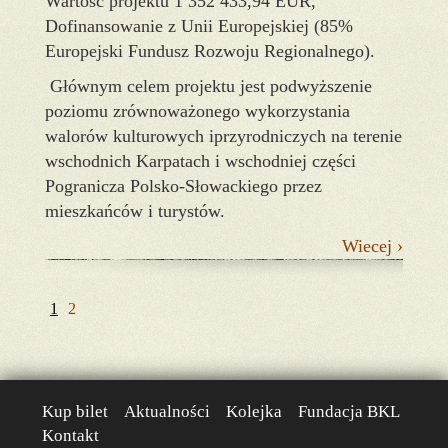
Wartość projektu 1 352 433,94 EUR,
Dofinansowanie z Unii Europejskiej (85%
Europejski Fundusz Rozwoju Regionalnego).
Głównym celem projektu jest podwyższenie
poziomu zrównoważonego wykorzystania
walorów kulturowych iprzyrodniczych na terenie
wschodnich Karpatach i wschodniej części
Pogranicza Polsko-Słowackiego przez
mieszkańców i turystów.
Wiecej ›
1
2
Kup bilet
Aktualności
Kolejka
Fundacja BKL
Kontakt