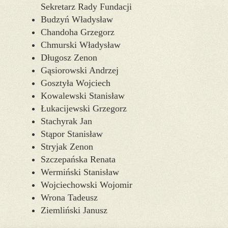
Sekretarz Rady Fundacji
Budzyń Władysław
Chandoha Grzegorz
Chmurski Władysław
Długosz Zenon
Gąsiorowski Andrzej
Gosztyła Wojciech
Kowalewski Stanisław
Łukacijewski Grzegorz
Stachyrak Jan
Stąpor Stanisław
Stryjak Zenon
Szczepańska Renata
Wermiński Stanisław
Wojciechowski Wojomir
Wrona Tadeusz
Ziemliński Janusz