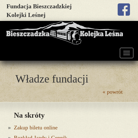
Fundacja Bieszczadzkiej
Kolejki Leśnej
Togg
navig
Władze fundacji
« powrót
Na skróty
Zakup biletu online
Rozkład Jazdy i Cennik