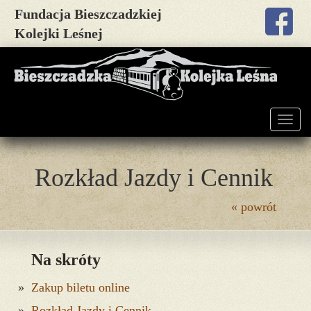
Fundacja Bieszczadzkiej
Kolejki Leśnej
Togg
navig
Rozkład Jazdy i Cennik
« powrót
Na skróty
Zakup biletu online
Rozkład Jazdy i Cennik