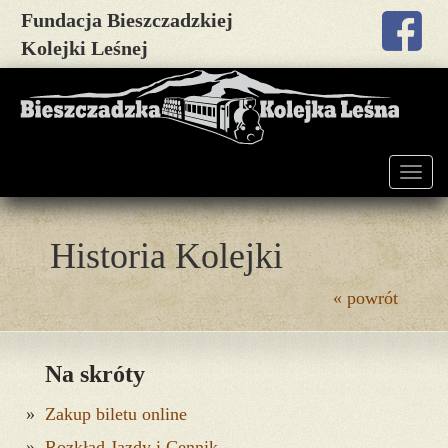
Fundacja Bieszczadzkiej
Kolejki Leśnej
Togg
navig
Historia Kolejki
« powrót
Na skróty
Zakup biletu online
Rozkład Jazdy i Cennik