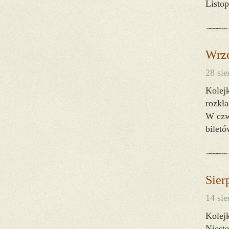
Listop
Wrze
28 sie
Kolejk
rozkł
W czw
biletó
Sier
14 sie
Kolejk
Niest