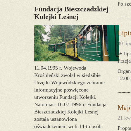
Po sz
Fundacja Bieszczadzkiej
Kolejki Leśnej
Lipi
30 lip
W lipc
Przeja
11.04.1995 r. Wojewoda
Organ
Krośnieński zwołał w siedzibie
12:00.
Urzędu Wojewódzkiego zebranie
informacyjne poświęcone
utworzeniu Fundacji Kolejki.
Natomiast 16.07.1996 r, Fundacja
Maj
Bieszczadzkiej Kolejki Leśnej
21 kw
została ustanowiona
oświadczeniem woli 14-tu osób.
Propon