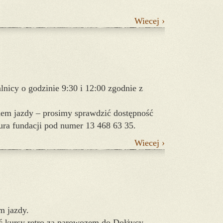
Wiecej ›
alnicy o godzinie 9:30 i 12:00 zgodnie z
dem jazdy – prosimy sprawdzić dostępność
iura fundacji pod numer 13 468 63 35.
Wiecej ›
m jazdy.
ć kursy retro za parowozem do Dołżycy.