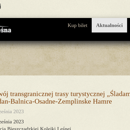
j
Kup bilet
Aktualności
ój transgranicznej trasy turystycznej „Ślad
an-Balnica-Osadne-Zemplinske Hamre
ześnia 2023
ześnia 2023
ja Bieszczadzkiej Kolejki Leśnej