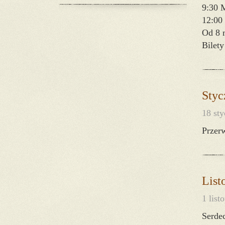
9:30 
12:00
Od 8 
Bilety
Styc
18 st
Przerw
List
1 list
Serde