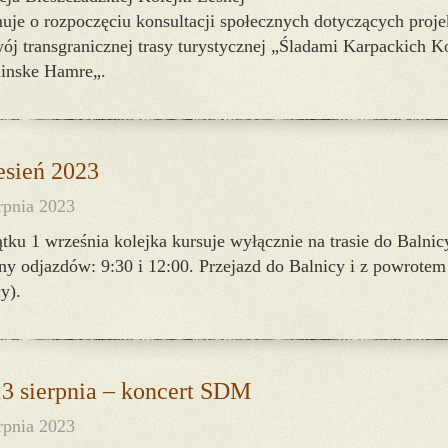
uje o rozpoczęciu konsultacji społecznych dotyczących proje
ój transgranicznej trasy turystycznej „Śladami Karpackich 
inske Hamre„.
sień 2023
rpnia 2023
tku 1 września kolejka kursuje wyłącznie na trasie do Balnic
y odjazdów: 9:30 i 12:00. Przejazd do Balnicy i z powrotem
y).
13 sierpnia – koncert SDM
rpnia 2023