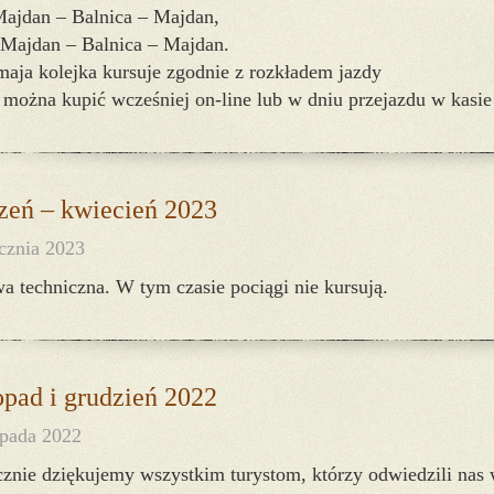
Majdan – Balnica – Majdan,
 Majdan – Balnica – Majdan.
maja kolejka kursuje zgodnie z rozkładem jazdy
 można kupić wcześniej on-line lub w dniu przejazdu w kasie
zeń – kwiecień 2023
ycznia 2023
a techniczna. W tym czasie pociągi nie kursują.
opad i grudzień 2022
opada 2022
cznie dziękujemy wszystkim turystom, którzy odwiedzili nas