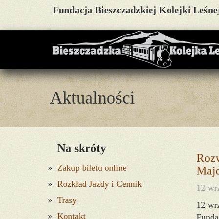
Fundacja Bieszczadzkiej Kolejki Leśne
Aktualności
Na skróty
Rozw
Zakup biletu online
Majd
Rozkład Jazdy i Cennik
12 wr
Trasy
12 wr
Kontakt
Fundac