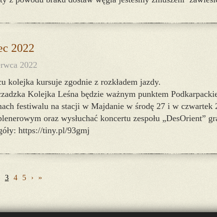
ec 2022
erwca 2022
u kolejka kursuje zgodnie z rozkładem jazdy.
czadzka Kolejka Leśna będzie ważnym punktem Podkarpacki
ch festiwalu na stacji w Majdanie w środę 27 i w czwartek 
 plenerowym oraz wysłuchać koncertu zespołu „DesOrient” g
óły: https://tiny.pl/93gmj
3
4
5
›
»