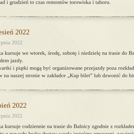
ad i grudzień to czas remontów torowiska i taboru.
sień 2022
rpnia 2022
a kursuje we wtorek, środę, sobotę i niedzielę na trasie do B
adem jazdy.
artki i piątki mogą być organizowane przejazdy poza rozkła
w na naszej stronie w zakładce „Kup bilet” lub dzwonić do b
pień 2022
rpnia 2022
a kursuje codziennie na trasie do Balnicy zgodnie z rozkłade
ety z powodu braku dostaw węgla jesteśmy zmuszeni zawiesi