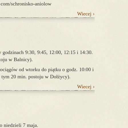
.com/schronisko-aniolow
Wiecej ›
w godzinach 9:30, 9:45, 12:00, 12:15 i 14:30.
toju w Balnicy).
ciągów od wtorku do piątku o godz. 10:00 i
w tym 20 min. postoju w Dołżycy).
Wiecej ›
 niedzieli 7 maja.