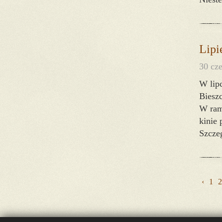
Lipi
30 cz
W lipc
Biesz
W rama
kinie
Szczeg
‹
1
2