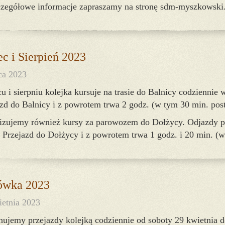
czegółowe informacje zapraszamy na stronę sdm-myszkowski
ec i Sierpień 2023
ca 2023
u i sierpniu kolejka kursuje na trasie do Balnicy codziennie 
zd do Balnicy i z powrotem trwa 2 godz. (w tym 30 min. pos
izujemy również kursy za parowozem do Dołżycy. Odjazdy po
 Przejazd do Dołżycy i z powrotem trwa 1 godz. i 20 min. (
ówka 2023
ietnia 2023
ujemy przejazdy kolejką codziennie od soboty 29 kwietnia do