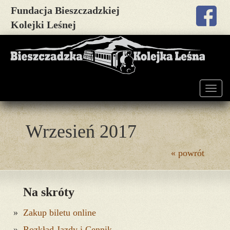
Fundacja Bieszczadzkiej
Kolejki Leśnej
Togg
navig
Wrzesień 2017
« powrót
Na skróty
Zakup biletu online
Rozkład Jazdy i Cennik