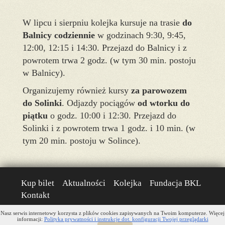
W lipcu i sierpniu kolejka kursuje na trasie
do
Balnicy codziennie
w godzinach 9:30, 9:45,
12:00, 12:15 i 14:30. Przejazd do Balnicy i z
powrotem trwa 2 godz. (w tym 30 min. postoju
w Balnicy).
Organizujemy również kursy
za parowozem
do
Solinki
. Odjazdy pociągów
od wtorku do
piątku
o godz. 10:00 i 12:30. Przejazd do
Solinki i z powrotem trwa 1 godz. i 10 min. (w
tym 20 min. postoju w Solince).
Kup bilet
Aktualności
Kolejka
Fundacja BKL
Kontakt
Wszelkie prawa zastrzeżone - FBKL © 2026
Nasz serwis internetowy korzysta z plików cookies zapisywanych na Twoim komputerze. Więcej
informacji:
Polityka prywatności i instrukcje dot. konfiguracji Twojej przeglądarki