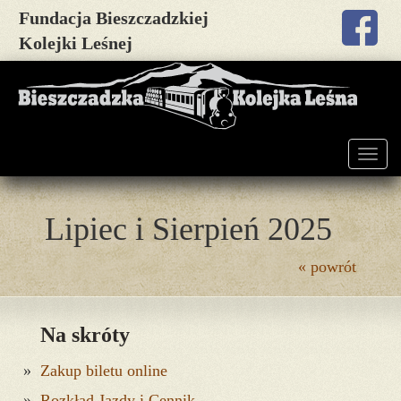
Fundacja Bieszczadzkiej
Kolejki Leśnej
Togg
navig
Lipiec i Sierpień 2025
« powrót
Na skróty
Zakup biletu online
Rozkład Jazdy i Cennik